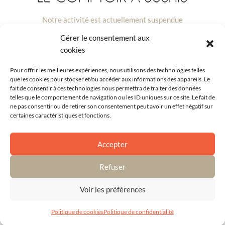
Notre activité est actuellement suspendue
Gérer le consentement aux
Nous vous remercions pour votre compréhension et vous
cookies
souhaitons le meilleur pour la suite.
Pour offrir les meilleures expériences, nous utilisons des technologies telles
que les cookies pour stocker et/ou accéder aux informations des appareils. Le
fait de consentir à ces technologies nous permettra de traiter des données
telles que le comportement de navigation ou les ID uniques sur ce site. Le fait de
ne pas consentir ou de retirer son consentement peut avoir un effet négatif sur
certaines caractéristiques et fonctions.
Accepter
Refuser
Voir les préférences
Politique de cookies
Politique de confidentialité