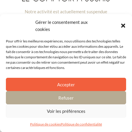
Notre activité est actuellement suspendue
Gérer le consentement aux
Nous vous remercions pour votre compréhension et vous
cookies
souhaitons le meilleur pour la suite.
Pour offrir les meilleures expériences, nous utilisons des technologies telles
que les cookies pour stocker et/ou accéder aux informations des appareils. Le
fait de consentir à ces technologies nous permettra de traiter des données
telles que le comportement de navigation ou les ID uniques sur ce site. Le fait de
ne pas consentir ou de retirer son consentement peut avoir un effet négatif sur
certaines caractéristiques et fonctions.
Accepter
Refuser
Voir les préférences
Politique de cookies
Politique de confidentialité